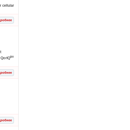
 cellular
робнее
t
В®
 QorIQ
робнее
робнее