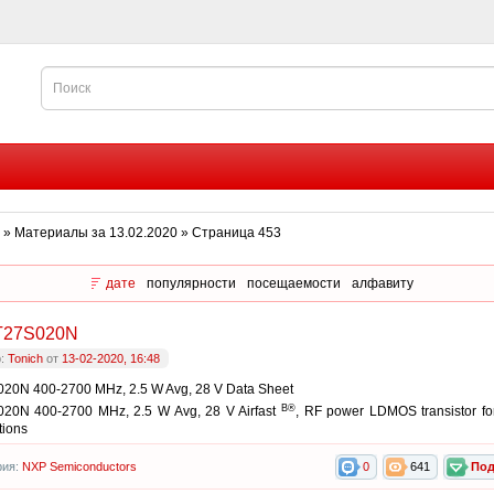
» Материалы за 13.02.2020 » Страница 453
дате
популярности
посещаемости
алфавиту
T27S020N
р:
Tonich
от
13-02-2020, 16:48
20N 400-2700 MHz, 2.5 W Avg, 28 V Data Sheet
В®
20N 400-2700 MHz, 2.5 W Avg, 28 V Airfast
, RF power LDMOS transistor for
tions
рия:
NXP Semiconductors
0
641
Под