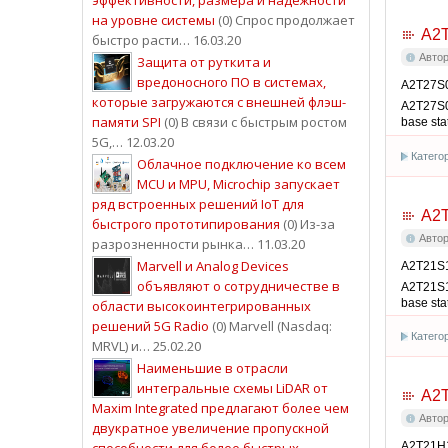
на уровне системы
(0) Спрос продолжает
A2
быстро расти… 16.03.20
Авто
Защита от руткита и
вредоносного ПО в системах,
A2T27S0
которые загружаются с внешней флэш-
A2T27S0
памяти SPI
(0) В связи с быстрым ростом
base sta
5G,… 12.03.20
Катего
Облачное подключение ко всем
MCU и MPU, Microchip запускает
ряд встроенных решений IoT для
A2
быстрого прототипирования
(0) Из-за
Авто
разрозненности рынка… 11.03.20
Marvell и Analog Devices
A2T21S1
объявляют о сотрудничестве в
A2T21S1
base sta
области высокоинтегрированных
решений 5G Radio
(0) Marvell (Nasdaq:
Катего
MRVL) и… 25.02.20
Наименьшие в отрасли
интегральные схемы LiDAR от
A2
Maxim Integrated предлагают более чем
Авто
двукратное увеличение пропускной
способности для более быстрых
A2T21H1