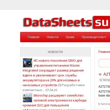
Главная
Новости
Архив
Производители
Главная
НОВОСТИ
ИС нового поколения SIMO для
управления питанием Maxim
Integrated сокращает размер решения
A2
вдвое и увеличивает срок службы
аккумулятора на 20% для носимых и
Авто
неносимых устройств
(0) Разработчики
A2T27S0
компактных… 07.04.20
A2T27S0
Microchip расширяет семейство
base sta
силовой электроники из карбида
Катего
кремния (SiC) для повышения
эффективности, размера и надежности