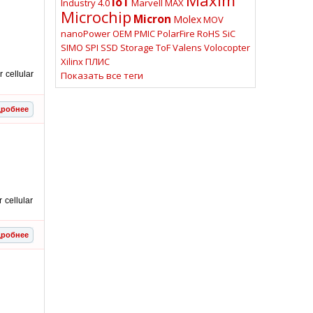
IoT
Industry 4.0
Marvell
MAX
Microchip
Micron
Molex
MOV
nanoPower
OEM
PMIC
PolarFire
RoHS
SiC
SIMO
SPI
SSD
Storage
ToF
Valens
Volocopter
Xilinx
ПЛИС
Показать все теги
 cellular
робнее
cellular
робнее