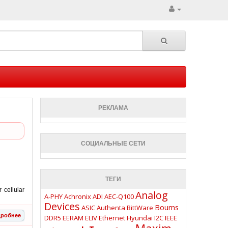
РЕКЛАМА
СОЦИАЛЬНЫЕ СЕТИ
ТЕГИ
 cellular
Analog
A-PHY
Achronix
ADI
AEC-Q100
Devices
Bourns
ASIC
Authenta
BittWare
робнее
DDR5
EERAM
ELIV
Ethernet
Hyundai
I2C
IEEE
Maxim