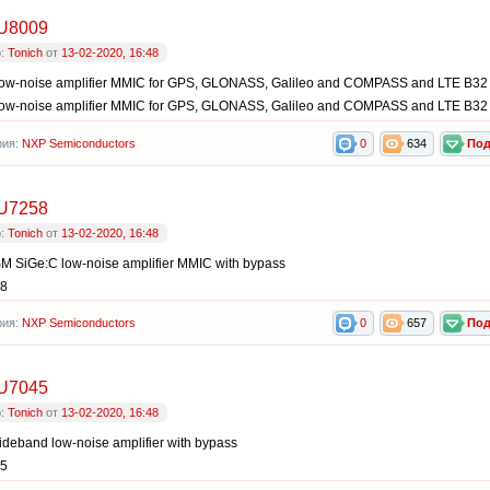
U8009
р:
Tonich
от
13-02-2020, 16:48
low-noise amplifier MMIC for GPS, GLONASS, Galileo and COMPASS and LTE B32
low-noise amplifier MMIC for GPS, GLONASS, Galileo and COMPASS and LTE B32
рия:
NXP Semiconductors
0
634
Под
U7258
р:
Tonich
от
13-02-2020, 16:48
M SiGe:C low-noise amplifier MMIC with bypass
8
рия:
NXP Semiconductors
0
657
Под
U7045
р:
Tonich
от
13-02-2020, 16:48
deband low-noise amplifier with bypass
5