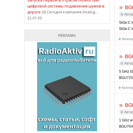
цифровой системы подавления шумов в
BG
дороге
(0) Сегодня компания Analog…
Авто
22.01.20
SiGe:C 
SiGe:C 
РЕКЛАМА
Катего
BG
Авто
5 GHz IS
BGU725
Катего
BG
Авто
1 GHz wi
BGU704