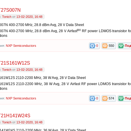
T27S007N
р:
Tonich
от
13-02-2020, 16:48
07N 400-2700 MHz, 28.8 dBm Avg, 28 V Data Sheet
В®
07N 400-2700 MHz, 28.8 dBm Avg, 28 V Airfast
RF power LDMOS transistor for
tions
рия:
NXP Semiconductors
0
550
Под
T21S161W12S
р:
Tonich
от
13-02-2020, 16:48
61W12S 2110-2200 MHz, 38 W Avg, 28 V Data Sheet
61W12S 2110-2200 MHz, 38 W Avg, 28 V Airfast RF power LDMOS transistor for 
tions
рия:
NXP Semiconductors
0
574
Под
T21H141W24S
р:
Tonich
от
13-02-2020, 16:48
41W24S 2110-2200 MHz, 36 W Avg, 28 V Data Sheet