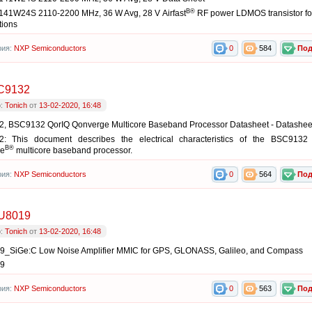
В®
41W24S 2110-2200 MHz, 36 W Avg, 28 V Airfast
RF power LDMOS transistor for
tions
рия:
NXP Semiconductors
0
584
Под
C9132
р:
Tonich
от
13-02-2020, 16:48
, BSC9132 QorIQ Qonverge Multicore Baseband Processor Datasheet - Datashee
: This document describes the electrical characteristics of the BSC9132
В®
e
multicore baseband processor.
рия:
NXP Semiconductors
0
564
Под
U8019
р:
Tonich
от
13-02-2020, 16:48
_SiGe:C Low Noise Amplifier MMIC for GPS, GLONASS, Galileo, and Compass
9
рия:
NXP Semiconductors
0
563
Под