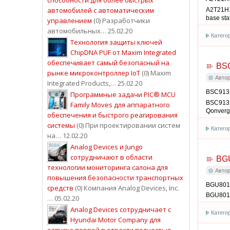
автомобилей с автоматическим
A2T21H1
base sta
управлением
(0) Разработчики
автомобильных… 25.02.20
Катего
Технология защиты ключей
ChipDNA PUF от Maxim Integrated
обеспечивает самый безопасный на
BS
рынке микроконтроллер IoT
(0) Maxim
Авто
Integrated Products,… 25.02.20
BSC9132
Программные задачи PIC® MCU
BSC9132
Family Moves для аппаратного
Qonverg
обеспечения и быстрого реагирования
системы
(0) При проектировании систем
Катего
на… 12.02.20
Analog Devices и Jungo
сотрудничают в области
BG
технологии мониторинга салона для
Авто
повышения безопасности транспортных
BGU8019
средств
(0) Компания Analog Devices, Inc.
BGU801
… 05.02.20
Analog Devices сотрудничает с
Катего
Hyundai Motor Company для
запуска первой в отрасли полностью