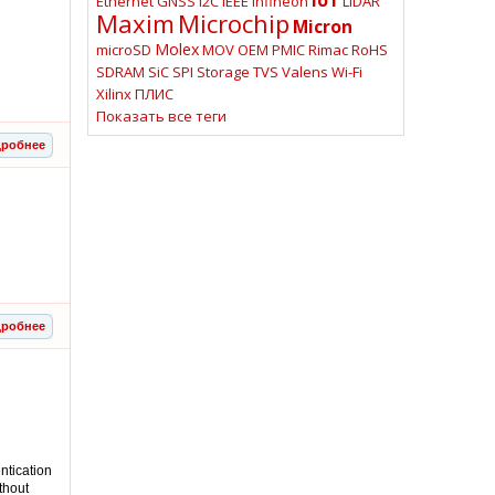
Ethernet
GNSS
I2C
IEEE
Infineon
LiDAR
Maxim
Microchip
Micron
Molex
microSD
MOV
OEM
PMIC
Rimac
RoHS
SDRAM
SiC
SPI
Storage
TVS
Valens
Wi-Fi
Xilinx
ПЛИС
Показать все теги
робнее
робнее
ntication
thout