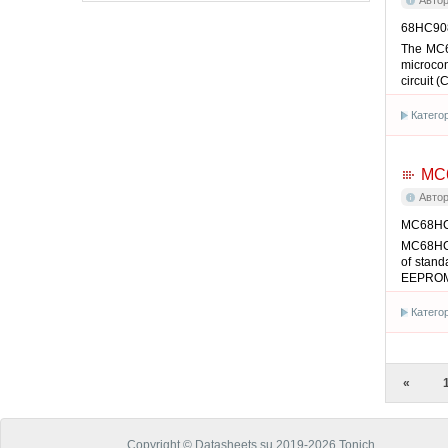
Авто
68HC908
The MC6
microcon
circuit (
Катего
MC
Авто
MC68HC9
MC68HC9
of stand
EEPROM
Катего
«
Copyright © Datasheets.su 2019-2026 Tonich