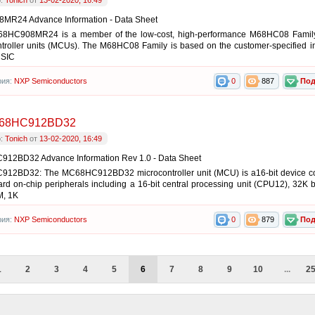
р:
Tonich
от
13-02-2020, 16:49
MR24 Advance Information - Data Sheet
8HC908MR24 is a member of the low-cost, high-performance M68HC08 Family 
troller units (MCUs). The M68HC08 Family is based on the customer-specified i
CSIC
рия:
NXP Semiconductors
0
887
Под
68HC912BD32
р:
Tonich
от
13-02-2020, 16:49
12BD32 Advance Information Rev 1.0 - Data Sheet
12BD32: The MC68HC912BD32 microcontroller unit (MCU) is a16-bit device 
ard on-chip peripherals including a 16-bit central processing unit (CPU12), 32K b
, 1K
рия:
NXP Semiconductors
0
879
Под
1
2
3
4
5
6
7
8
9
10
...
2