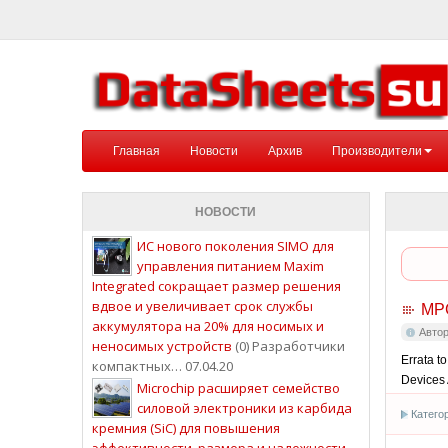
Главная
Новости
Архив
Производители
НОВОСТИ
ИС нового поколения SIMO для
управления питанием Maxim
Integrated сокращает размер решения
вдвое и увеличивает срок службы
MP
аккумулятора на 20% для носимых и
Авто
неносимых устройств
(0) Разработчики
Errata t
компактных… 07.04.20
Devices
Microchip расширяет семейство
силовой электроники из карбида
Катего
кремния (SiC) для повышения
эффективности, размера и надежности