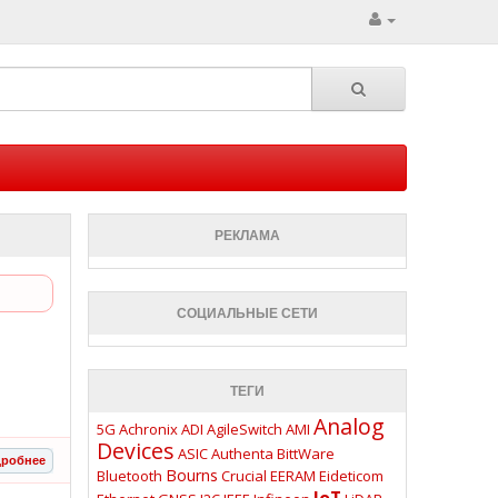
РЕКЛАМА
СОЦИАЛЬНЫЕ СЕТИ
ТЕГИ
Analog
5G
Achronix
ADI
AgileSwitch
AMI
Devices
ASIC
Authenta
BittWare
робнее
Bourns
Bluetooth
Crucial
EERAM
Eideticom
IoT