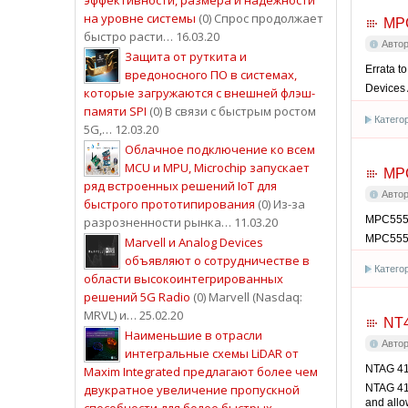
на уровне системы
(0) Спрос продолжает
MP
быстро расти… 16.03.20
Авто
Защита от руткита и
Errata t
вредоносного ПО в системах,
Devices
которые загружаются с внешней флэш-
памяти SPI
(0) В связи с быстрым ростом
Катего
5G,… 12.03.20
Облачное подключение ко всем
MCU и MPU, Microchip запускает
MP
ряд встроенных решений IoT для
Авто
быстрого прототипирования
(0) Из-за
MPC555 
разрозненности рынка… 11.03.20
MPC555 
Marvell и Analog Devices
объявляют о сотрудничестве в
Катего
области высокоинтегрированных
решений 5G Radio
(0) Marvell (Nasdaq:
MRVL) и… 25.02.20
NT
Наименьшие в отрасли
Авто
интегральные схемы LiDAR от
NTAG 41
Maxim Integrated предлагают более чем
двукратное увеличение пропускной
NTAG 413
and allo
способности для более быстрых