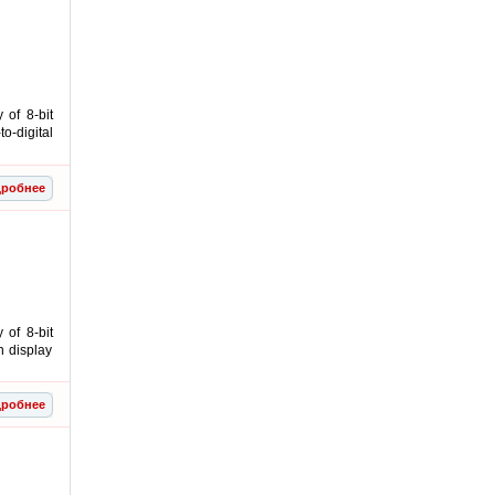
of 8-bit
o-digital
робнее
of 8-bit
n display
робнее