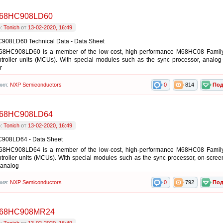
68HC908LD60
р:
Tonich
от
13-02-2020, 16:49
08LD60 Technical Data - Data Sheet
8HC908LD60 is a member of the low-cost, high-performance M68HC08 Family 
troller units (MCUs). With special modules such as the sync processor, analog-t
r
рия:
NXP Semiconductors
0
814
Под
68HC908LD64
р:
Tonich
от
13-02-2020, 16:49
08LD64 - Data Sheet
8HC908LD64 is a member of the low-cost, high-performance M68HC08 Family 
troller units (MCUs). With special modules such as the sync processor, on-scree
 analog
рия:
NXP Semiconductors
0
792
Под
68HC908MR24