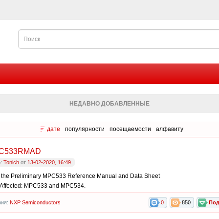
НЕДАВНО ДОБАВЛЕННЫЕ
дате
популярности
посещаемости
алфавиту
C533RMAD
р:
Tonich
от
13-02-2020, 16:49
o the Preliminary MPC533 Reference Manual and Data Sheet
 Affected: MPC533 and MPC534.
рия:
NXP Semiconductors
0
850
Под