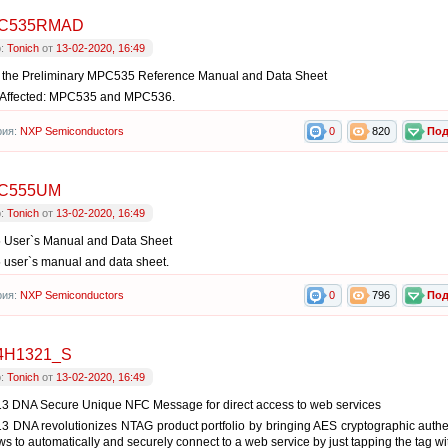
C535RMAD
р:
Tonich
от
13-02-2020, 16:49
o the Preliminary MPC535 Reference Manual and Data Sheet
 Affected: MPC535 and MPC536.
рия:
NXP Semiconductors
0
820
Под
C555UM
р:
Tonich
от
13-02-2020, 16:49
User`s Manual and Data Sheet
user`s manual and data sheet.
рия:
NXP Semiconductors
0
796
Под
4H1321_S
р:
Tonich
от
13-02-2020, 16:49
3 DNA Secure Unique NFC Message for direct access to web services
 DNA revolutionizes NTAG product portfolio by bringing AES cryptographic authe
ws to automatically and securely connect to a web service by just tapping the tag wi