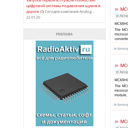
цифровой системы подавления шумов в
MC
дороге
(0) Сегодня компания Analog…
Авто
22.01.20
MC68HC9
The MC6
РЕКЛАМА
microcon
converte
Катего
MC
Авто
MC68HC9
The MC6
microcon
module,
Катего
MC