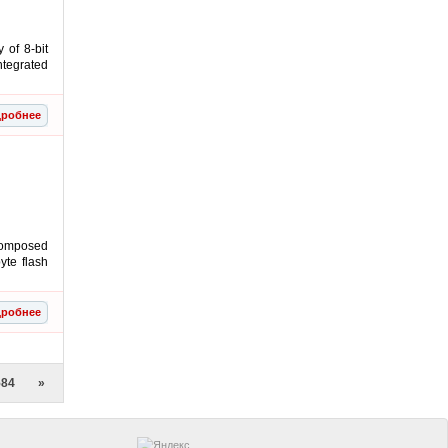
of 8-bit
ntegrated
робнее
composed
yte flash
робнее
584
»