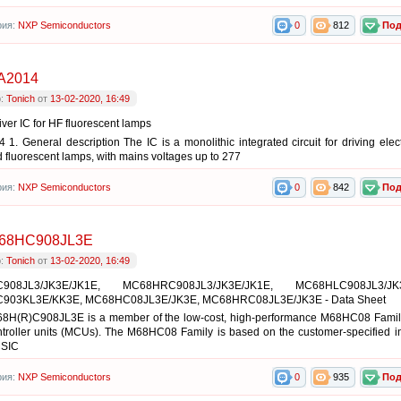
рия:
NXP Semiconductors
0
812
Под
A2014
р:
Tonich
от
13-02-2020, 16:49
iver IC for HF fluorescent lamps
1. General description The IC is a monolithic integrated circuit for driving elect
d fluorescent lamps, with mains voltages up to 277
рия:
NXP Semiconductors
0
842
Под
68HC908JL3E
р:
Tonich
от
13-02-2020, 16:49
908JL3/JK3E/JK1E, MC68HRC908JL3/JK3E/JK1E, MC68HLC908JL3/JK3
903KL3E/KK3E, MC68HC08JL3E/JK3E, MC68HRC08JL3E/JK3E - Data Sheet
8H(R)C908JL3E is a member of the low-cost, high-performance M68HC08 Family 
troller units (MCUs). The M68HC08 Family is based on the customer-specified i
CSIC
рия:
NXP Semiconductors
0
935
Под