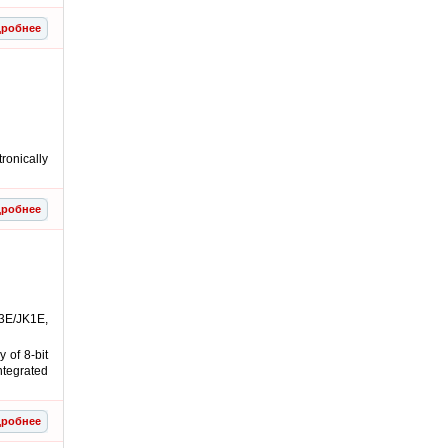
робнее
ronically
робнее
E/JK1E,
of 8-bit
ntegrated
робнее