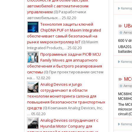
автомобилей с автоматическим
Катего
управлением
(0) Разработчики
автомобильных… 25.02.20
Технология защиты ключей
UB
ChipDNA PUF от Maxim Integrated
Авто
обеспечивает самый безопасный на
600 V dr
рынке микроконтроллер IoT
(0) Maxim
UBA2014 
Integrated Products,… 25.02.20
ballaste
Программные задачи PIC® MCU
Family Moves для аппаратного
Катего
обеспечения и быстрого реагирования
системы
(0) При проектировании систем
на… 12.02.20
MC
Analog Devices и Jungo
Авто
сотрудничают в области
MC68HC
технологии мониторинга салона для
MC68HC
повышения безопасности транспортных
The MC6
средств
(0) Компания Analog Devices, Inc.
microcon
… 05.02.20
circuit (
Analog Devices сотрудничает с
Катего
Hyundai Motor Company для
запуска первой в отрасли полностью