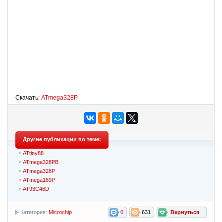
Скачать:
ATmega328P
Другие публикации по теме:
ATtiny88
ATmega328PB
ATmega328P
ATmega169P
AT93C46D
Категория:
Microchip
0
631
Вернуться