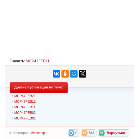
Скачать:
MCP47FEB11
Другие публикации по теме:
MCP47FEB21
MCP47FEB12
MCP47FEB11
MCP47FEB02
MCP47FEB01
Категория:
Microchip
0
544
Вернуться