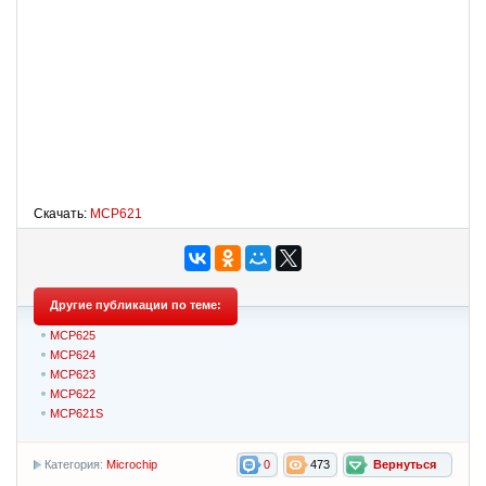
Скачать:
MCP621
Другие публикации по теме:
MCP625
MCP624
MCP623
MCP622
MCP621S
Категория:
Microchip
0
473
Вернуться