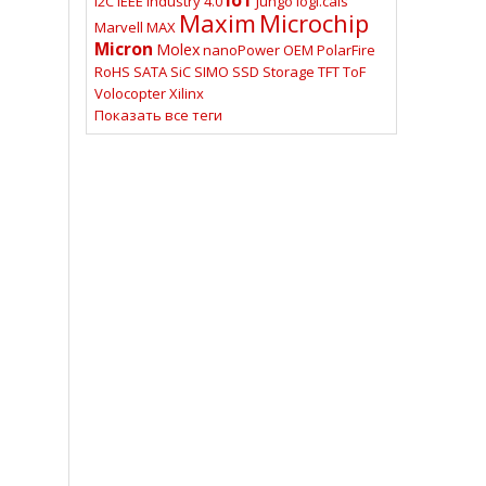
I2C
IEEE
Industry 4.0
Jungo
logi.cals
Maxim
Microchip
Marvell
MAX
Micron
Molex
nanoPower
OEM
PolarFire
RoHS
SATA
SiC
SIMO
SSD
Storage
TFT
ToF
Volocopter
Xilinx
Показать все теги