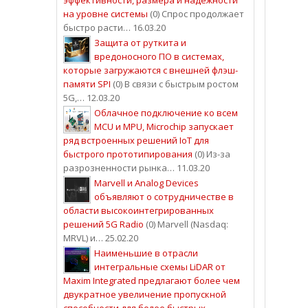
на уровне системы
(0) Спрос продолжает
быстро расти… 16.03.20
Защита от руткита и
вредоносного ПО в системах,
которые загружаются с внешней флэш-
памяти SPI
(0) В связи с быстрым ростом
5G,… 12.03.20
Облачное подключение ко всем
MCU и MPU, Microchip запускает
ряд встроенных решений IoT для
быстрого прототипирования
(0) Из-за
разрозненности рынка… 11.03.20
Marvell и Analog Devices
объявляют о сотрудничестве в
области высокоинтегрированных
решений 5G Radio
(0) Marvell (Nasdaq:
MRVL) и… 25.02.20
Наименьшие в отрасли
интегральные схемы LiDAR от
Maxim Integrated предлагают более чем
двукратное увеличение пропускной
способности для более быстрых