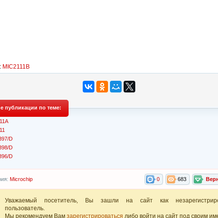
:
MIC2111B
е публикации по теме:
11A
11
97/D
98/D
96/D
рия:
Microchip
0
683
Вер
Уважаемый посетитель, Вы зашли на сайт как незарегистрир
пользователь.
Мы рекомендуем Вам
зарегистрироваться
либо войти на сайт под своим им