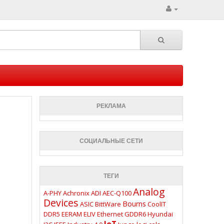
РЕКЛАМА
СОЦИАЛЬНЫЕ СЕТИ
ТЕГИ
Analog
A-PHY
Achronix
ADI
AEC-Q100
Devices
Bourns
ASIC
BittWare
CoolIT
DDR5
EERAM
ELIV
Ethernet
GDDR6
Hyundai
IoT