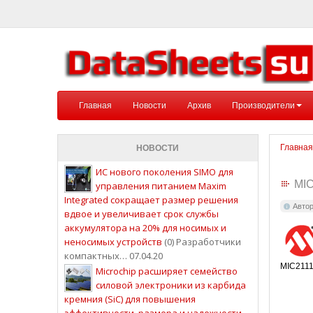
Главная
Новости
Архив
Производители
Главная
НОВОСТИ
ИС нового поколения SIMO для
MI
управления питанием Maxim
Integrated сокращает размер решения
Авто
вдвое и увеличивает срок службы
аккумулятора на 20% для носимых и
неносимых устройств
(0) Разработчики
компактных… 07.04.20
MIC2111B
Microchip расширяет семейство
силовой электроники из карбида
кремния (SiC) для повышения
эффективности, размера и надежности