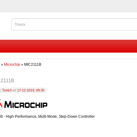
»
Microchip
» MIC2111B
C2111B
р:
Tonich
от
17-12-2019, 08:35
 - High-Performance, Multi-Mode, Step-Down Controller