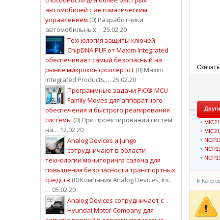
автомобилей с автоматическим
управлением
(0) Разработчики
автомобильных… 25.02.20
Технология защиты ключей
ChipDNA PUF от Maxim Integrated
обеспечивает самый безопасный на
Скачать
рынке микроконтроллер IoT
(0) Maxim
Integrated Products,… 25.02.20
Программные задачи PIC® MCU
Family Moves для аппаратного
обеспечения и быстрого реагирования
Други
системы
(0) При проектировании систем
MIC21
на… 12.02.20
MIC21
Analog Devices и Jungo
NCP13
сотрудничают в области
NCP13
NCP13
технологии мониторинга салона для
повышения безопасности транспортных
средств
(0) Компания Analog Devices, Inc.
Катего
… 05.02.20
Analog Devices сотрудничает с
Hyundai Motor Company для
запуска первой в отрасли полностью