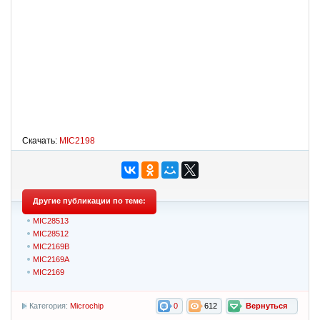
Скачать:
MIC2198
Другие публикации по теме:
MIC28513
MIC28512
MIC2169B
MIC2169A
MIC2169
Категория:
Microchip
0
612
Вернуться