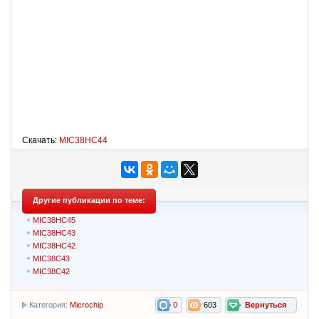
Скачать:
MIC38HC44
Другие публикации по теме:
MIC38HC45
MIC38HC43
MIC38HC42
MIC38C43
MIC38C42
Категория:
Microchip
0
603
Вернуться