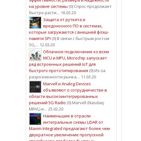
на уровне системы
(0) Спрос продолжает
быстро расти… 16.03.20
Защита от руткита и
вредоносного ПО в системах,
которые загружаются с внешней флэш-
памяти SPI
(0) В связи с быстрым ростом
5G,… 12.03.20
Облачное подключение ко всем
MCU и MPU, Microchip запускает
ряд встроенных решений IoT для
быстрого прототипирования
(0) Из-за
разрозненности рынка… 11.03.20
Marvell и Analog Devices
объявляют о сотрудничестве в
области высокоинтегрированных
решений 5G Radio
(0) Marvell (Nasdaq:
MRVL) и… 25.02.20
Наименьшие в отрасли
интегральные схемы LiDAR от
Maxim Integrated предлагают более чем
двукратное увеличение пропускной
способности для более быстрых