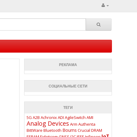
РЕКЛАМА
СОЦИАЛЬНЫЕ СЕТИ
ТЕГИ
5G
A2B
Achronix
ADI
AgileSwitch
AMI
Analog Devices
Arm
Authenta
Bourns
BittWare
Bluetooth
Crucial
DRAM
IoT
EERAM
Eideticom
GNSS
I2C
IEEE
Infineon