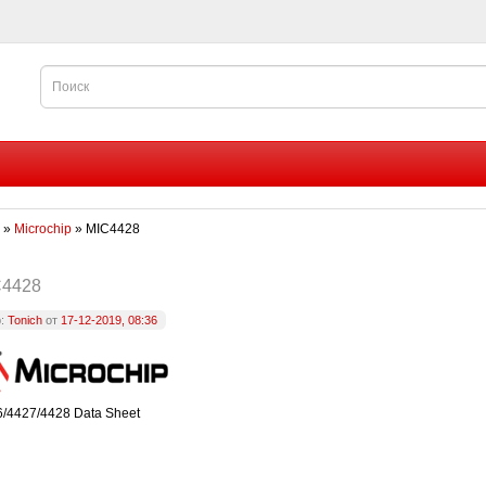
»
Microchip
» MIC4428
C4428
р:
Tonich
от
17-12-2019, 08:36
/4427/4428 Data Sheet