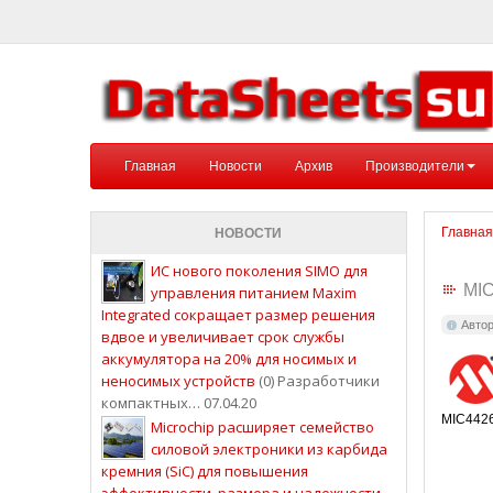
Главная
Новости
Архив
Производители
Главная
НОВОСТИ
ИС нового поколения SIMO для
MI
управления питанием Maxim
Integrated сокращает размер решения
Авто
вдвое и увеличивает срок службы
аккумулятора на 20% для носимых и
неносимых устройств
(0) Разработчики
компактных… 07.04.20
MIC4426
Microchip расширяет семейство
силовой электроники из карбида
кремния (SiC) для повышения
эффективности, размера и надежности