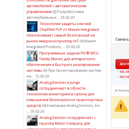
автомобилей с автоматическим
управлением
(0) Разработчики
автомобильных… 25.02.20
Технология защиты ключей
ChipDNA PUF от Maxim Integrated
обеспечивает самый безопасный на
Скачать
рынке микроконтроллер IoT
(0) Maxim
Integrated Products,… 25.02.20
Программные задачи PIC® MCU
Family Moves для аппаратного
обеспечения и быстрого реагирования
Други
системы
(0) При проектировании систем
MIC44
на… 12.02.20
MIC44
Analog Devices и Jungo
сотрудничают в области
Катего
технологии мониторинга салона для
повышения безопасности транспортных
средств
(0) Компания Analog Devices, Inc.
… 05.02.20
Analog Devices сотрудничает с
Hyundai Motor Company для
запуска первой в отрасли полностью