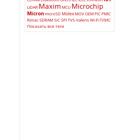
Maxim
Microchip
LiDAR
MCU
Micron
Molex
microSD
MOV
OEM
PIC
PMIC
Rimac
SDRAM
SiC
SPI
TVS
Valens
Wi-Fi
ПЛИС
Показать все теги