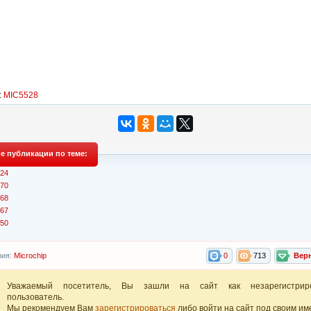
:
MIC5528
е публикации по теме:
24
70
68
67
50
рия:
Microchip
0
713
Вер
Уважаемый посетитель, Вы зашли на сайт как незарегистрир
пользователь.
Мы рекомендуем Вам
зарегистрироваться
либо войти на сайт под своим им