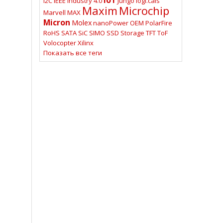
I2C
IEEE
Industry 4.0
Jungo
logi.cals
Maxim
Microchip
Marvell
MAX
Micron
Molex
nanoPower
OEM
PolarFire
RoHS
SATA
SiC
SIMO
SSD
Storage
TFT
ToF
Volocopter
Xilinx
Показать все теги