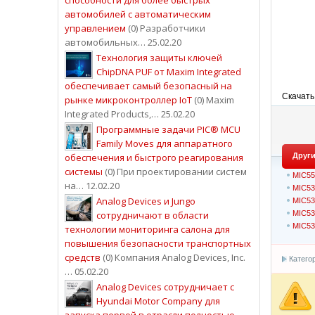
автомобилей с автоматическим
управлением
(0) Разработчики
автомобильных… 25.02.20
Технология защиты ключей
ChipDNA PUF от Maxim Integrated
обеспечивает самый безопасный на
Скачать
рынке микроконтроллер IoT
(0) Maxim
Integrated Products,… 25.02.20
Программные задачи PIC® MCU
Family Moves для аппаратного
обеспечения и быстрого реагирования
Други
системы
(0) При проектировании систем
MIC55
на… 12.02.20
MIC53
Analog Devices и Jungo
MIC53
сотрудничают в области
MIC53
MIC53
технологии мониторинга салона для
повышения безопасности транспортных
средств
(0) Компания Analog Devices, Inc.
Катего
… 05.02.20
Analog Devices сотрудничает с
Hyundai Motor Company для
запуска первой в отрасли полностью