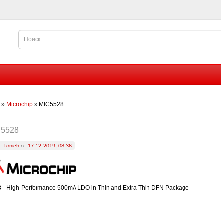
»
Microchip
» MIC5528
C5528
р:
Tonich
от
17-12-2019, 08:36
 - High-Performance 500mA LDO in Thin and Extra Thin DFN Package