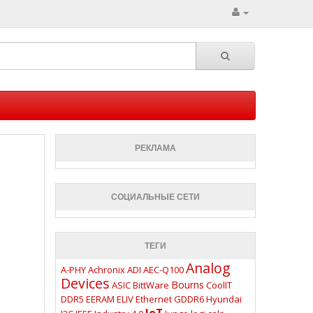
РЕКЛАМА
СОЦИАЛЬНЫЕ СЕТИ
ТЕГИ
Analog
A-PHY
Achronix
ADI
AEC-Q100
Devices
Bourns
ASIC
BittWare
CoolIT
DDR5
EERAM
ELIV
Ethernet
GDDR6
Hyundai
IoT