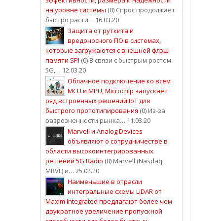
на уровне системы
(0) Спрос продолжает
быстро расти… 16.03.20
Защита от руткита и
вредоносного ПО в системах,
которые загружаются с внешней флэш-
памяти SPI
(0) В связи с быстрым ростом
5G,… 12.03.20
Облачное подключение ко всем
MCU и MPU, Microchip запускает
ряд встроенных решений IoT для
быстрого прототипирования
(0) Из-за
разрозненности рынка… 11.03.20
Marvell и Analog Devices
объявляют о сотрудничестве в
области высокоинтегрированных
решений 5G Radio
(0) Marvell (Nasdaq:
MRVL) и… 25.02.20
Наименьшие в отрасли
интегральные схемы LiDAR от
Maxim Integrated предлагают более чем
двукратное увеличение пропускной
способности для более быстрых