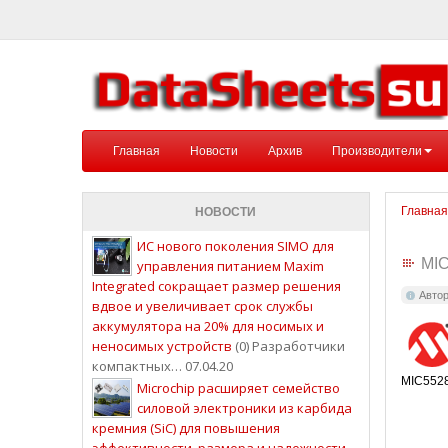
Главная
Новости
Архив
Производители
Главная
НОВОСТИ
ИС нового поколения SIMO для
MI
управления питанием Maxim
Integrated сокращает размер решения
Авто
вдвое и увеличивает срок службы
аккумулятора на 20% для носимых и
неносимых устройств
(0) Разработчики
компактных… 07.04.20
MIC5528
Microchip расширяет семейство
силовой электроники из карбида
кремния (SiC) для повышения
эффективности, размера и надежности