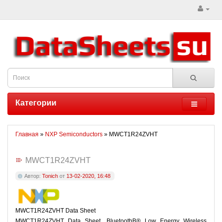
Категории
Главная
»
NXP Semiconductors
» MWCT1R24ZVHT
MWCT1R24ZVHT
Автор:
Tonich
от
13-02-2020, 16:48
MWCT1R24ZVHT Data Sheet
MWCT1R24ZVHT Data Sheet, BluetoothВ® Low Energy Wireless