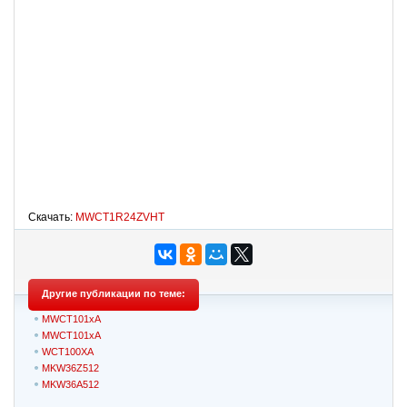
Скачать:
MWCT1R24ZVHT
Другие публикации по теме:
MWCT101xA
MWCT101xA
WCT100XA
MKW36Z512
MKW36A512