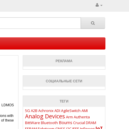
РЕКЛАМА
СОЦИАЛЬНЫЕ СЕТИ
ТЕГИ
r LDMOS
5G
A2B
Achronix
ADI
AgileSwitch
AMI
Analog Devices
ons with
Arm
Authenta
 of these
Bourns
BittWare
Bluetooth
Crucial
DRAM
IoT
EERAM
Eideticom
GNSS
I2C
IEEE
Infineon