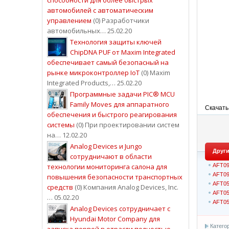
автомобилей с автоматическим
управлением
(0) Разработчики
автомобильных… 25.02.20
Технология защиты ключей
ChipDNA PUF от Maxim Integrated
обеспечивает самый безопасный на
рынке микроконтроллер IoT
(0) Maxim
Integrated Products,… 25.02.20
Программные задачи PIC® MCU
Family Moves для аппаратного
Скачать
обеспечения и быстрого реагирования
системы
(0) При проектировании систем
на… 12.02.20
Analog Devices и Jungo
Други
сотрудничают в области
AFT0
технологии мониторинга салона для
AFT0
повышения безопасности транспортных
AFT0
средств
(0) Компания Analog Devices, Inc.
AFT0
… 05.02.20
AFT0
Analog Devices сотрудничает с
Hyundai Motor Company для
Катего
запуска первой в отрасли полностью