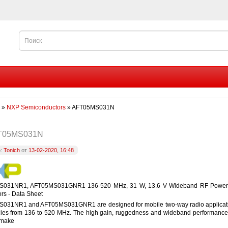
»
NXP Semiconductors
» AFT05MS031N
T05MS031N
р:
Tonich
от
13-02-2020, 16:48
S031NR1, AFT05MS031GNR1 136-520 MHz, 31 W, 13.6 V Wideband RF Powe
ors - Data Sheet
031NR1 and AFT05MS031GNR1 are designed for mobile two-way radio applicati
ies from 136 to 520 MHz. The high gain, ruggedness and wideband performance
 make