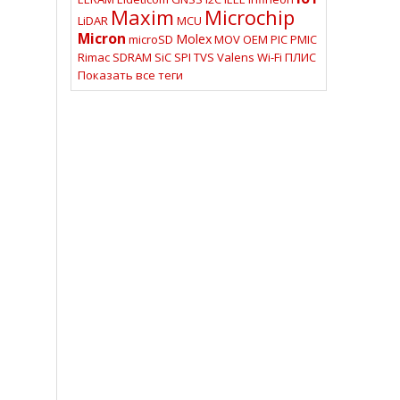
Maxim
Microchip
LiDAR
MCU
Micron
Molex
microSD
MOV
OEM
PIC
PMIC
Rimac
SDRAM
SiC
SPI
TVS
Valens
Wi-Fi
ПЛИС
Показать все теги