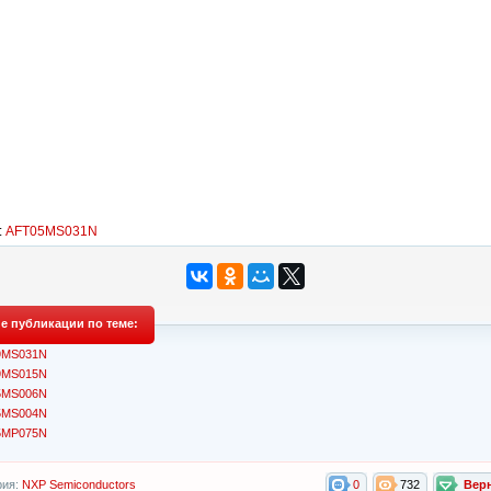
:
AFT05MS031N
е публикации по теме:
9MS031N
9MS015N
5MS006N
5MS004N
5MP075N
рия:
NXP Semiconductors
0
732
Вер