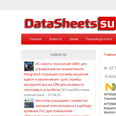
Главная
Новости
Архив
Производители
Главная
НОВОСТИ
ИС нового поколения SIMO для
AF
управления питанием Maxim
Integrated сокращает размер решения
Авто
вдвое и увеличивает срок службы
аккумулятора на 20% для носимых и
неносимых устройств
(0) Разработчики
компактных… 07.04.20
AFT05M
Transist
Microchip расширяет семейство
AFT05MS
силовой электроники из карбида
frequenc
кремния (SiC) для повышения
devices
эффективности, размера и надежности