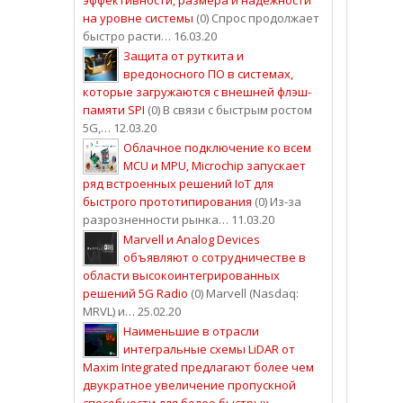
на уровне системы
(0) Спрос продолжает
быстро расти… 16.03.20
Защита от руткита и
вредоносного ПО в системах,
которые загружаются с внешней флэш-
памяти SPI
(0) В связи с быстрым ростом
5G,… 12.03.20
Облачное подключение ко всем
MCU и MPU, Microchip запускает
ряд встроенных решений IoT для
быстрого прототипирования
(0) Из-за
разрозненности рынка… 11.03.20
Marvell и Analog Devices
объявляют о сотрудничестве в
области высокоинтегрированных
решений 5G Radio
(0) Marvell (Nasdaq:
MRVL) и… 25.02.20
Наименьшие в отрасли
интегральные схемы LiDAR от
Maxim Integrated предлагают более чем
двукратное увеличение пропускной
способности для более быстрых