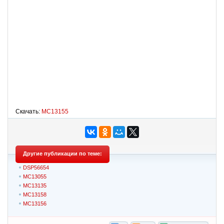
Скачать:
MC13155
Другие публикации по теме:
DSP56654
MC13055
MC13135
MC13158
MC13156