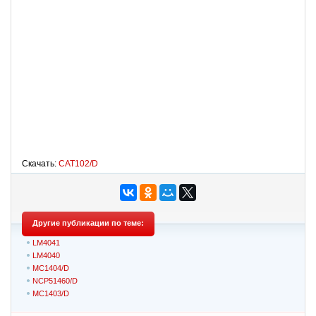
Скачать:
CAT102/D
Другие публикации по теме:
LM4041
LM4040
MC1404/D
NCP51460/D
MC1403/D