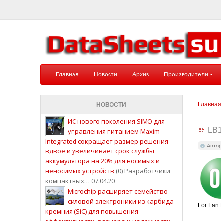
Главная
Новости
Архив
Производители
Главная
НОВОСТИ
ИС нового поколения SIMO для
LB
управления питанием Maxim
Integrated сокращает размер решения
Авто
вдвое и увеличивает срок службы
аккумулятора на 20% для носимых и
неносимых устройств
(0) Разработчики
компактных… 07.04.20
Microchip расширяет семейство
силовой электроники из карбида
For Fan 
кремния (SiC) для повышения
эффективности, размера и надежности