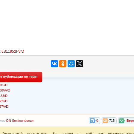
:
LB11852FV/D
е публикации по теме:
15/D
50VA/D
33/D
09/D
67V/D
рия:
ON Semiconductor
0
715
Вер
Уважаемый посетитель, Вы зашли на сайт как незарегистрир