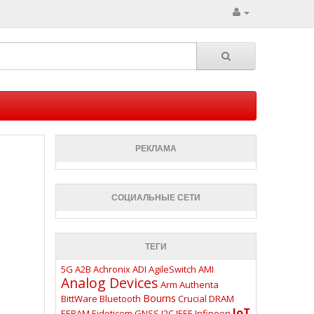
РЕКЛАМА
СОЦИАЛЬНЫЕ СЕТИ
ТЕГИ
5G
A2B
Achronix
ADI
AgileSwitch
AMI
Analog Devices
Arm
Authenta
Bourns
BittWare
Bluetooth
Crucial
DRAM
IoT
EERAM
Eideticom
GNSS
I2C
IEEE
Infineon