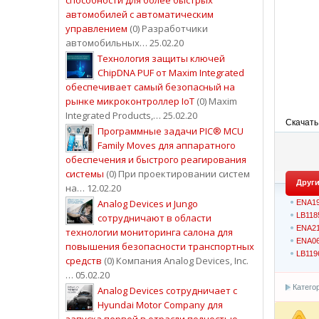
автомобилей с автоматическим
управлением
(0) Разработчики
автомобильных… 25.02.20
Технология защиты ключей
ChipDNA PUF от Maxim Integrated
обеспечивает самый безопасный на
рынке микроконтроллер IoT
(0) Maxim
Integrated Products,… 25.02.20
Скачать
Программные задачи PIC® MCU
Family Moves для аппаратного
обеспечения и быстрого реагирования
системы
(0) При проектировании систем
Други
на… 12.02.20
Analog Devices и Jungo
ENA19
LB118
сотрудничают в области
ENA21
технологии мониторинга салона для
ENA06
повышения безопасности транспортных
LB119
средств
(0) Компания Analog Devices, Inc.
… 05.02.20
Катего
Analog Devices сотрудничает с
Hyundai Motor Company для
запуска первой в отрасли полностью