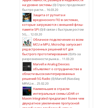
на уровне системы
(0) Спрос продолжает
быстро расти… 16.03.20
Защита от руткита и
вредоносного ПО в системах,
которые загружаются с внешней флэш-
памяти SPI
(0) В связи с быстрым ростом
5G,… 12.03.20
Облачное подключение ко всем
MCU и MPU, Microchip запускает
ряд встроенных решений IoT для
быстрого прототипирования
(0) Из-за
разрозненности рынка… 11.03.20
Marvell и Analog Devices
объявляют о сотрудничестве в
области высокоинтегрированных
решений 5G Radio
(0) Marvell (Nasdaq:
MRVL) и… 25.02.20
Наименьшие в отрасли
интегральные схемы LiDAR от
Maxim Integrated предлагают более чем
двукратное увеличение пропускной
способности для более быстрых