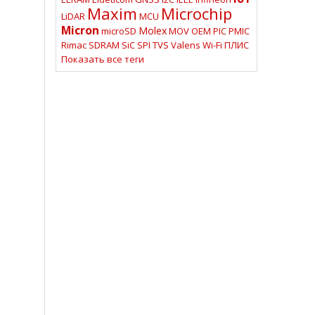
Maxim
Microchip
LiDAR
MCU
Micron
Molex
microSD
MOV
OEM
PIC
PMIC
Rimac
SDRAM
SiC
SPI
TVS
Valens
Wi-Fi
ПЛИС
Показать все теги