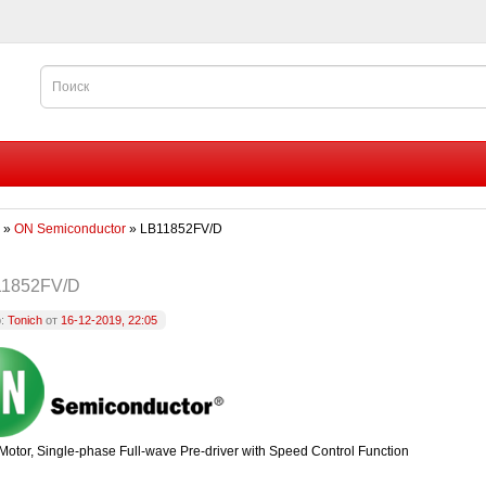
»
ON Semiconductor
» LB11852FV/D
11852FV/D
р:
Tonich
от
16-12-2019, 22:05
Motor, Single-phase Full-wave Pre-driver with Speed Control Function