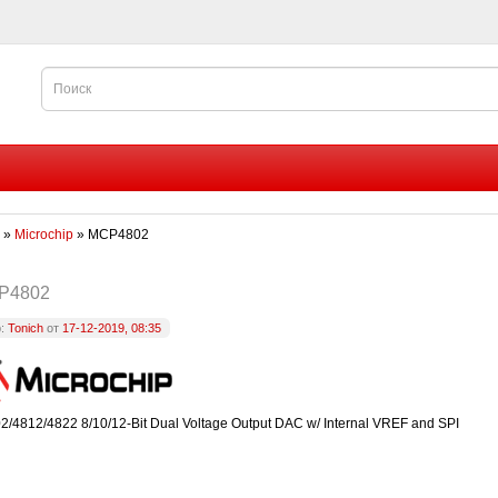
»
Microchip
» MCP4802
P4802
р:
Tonich
от
17-12-2019, 08:35
4812/4822 8/10/12-Bit Dual Voltage Output DAC w/ Internal VREF and SPI