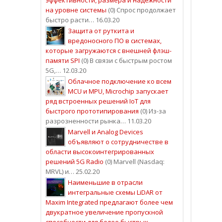
на уровне системы
(0) Спрос продолжает
быстро расти… 16.03.20
Защита от руткита и
вредоносного ПО в системах,
которые загружаются с внешней флэш-
памяти SPI
(0) В связи с быстрым ростом
5G,… 12.03.20
Облачное подключение ко всем
MCU и MPU, Microchip запускает
ряд встроенных решений IoT для
быстрого прототипирования
(0) Из-за
разрозненности рынка… 11.03.20
Marvell и Analog Devices
объявляют о сотрудничестве в
области высокоинтегрированных
решений 5G Radio
(0) Marvell (Nasdaq:
MRVL) и… 25.02.20
Наименьшие в отрасли
интегральные схемы LiDAR от
Maxim Integrated предлагают более чем
двукратное увеличение пропускной
способности для более быстрых