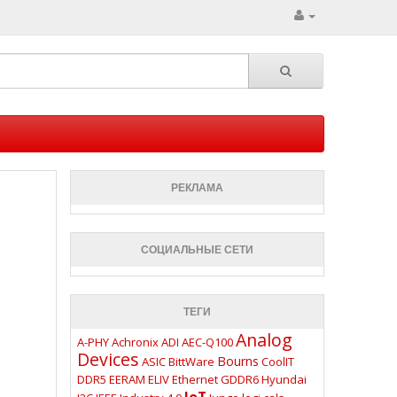
РЕКЛАМА
СОЦИАЛЬНЫЕ СЕТИ
ТЕГИ
Analog
A-PHY
Achronix
ADI
AEC-Q100
Devices
Bourns
ASIC
BittWare
CoolIT
DDR5
EERAM
ELIV
Ethernet
GDDR6
Hyundai
IoT