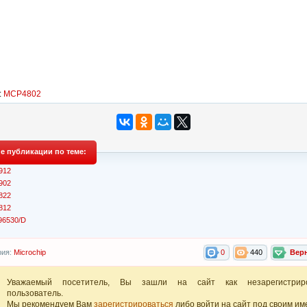
:
MCP4802
е публикации по теме:
912
902
822
812
6530/D
рия:
Microchip
0
440
Вер
Уважаемый посетитель, Вы зашли на сайт как незарегистрир
пользователь.
Мы рекомендуем Вам
зарегистрироваться
либо войти на сайт под своим им