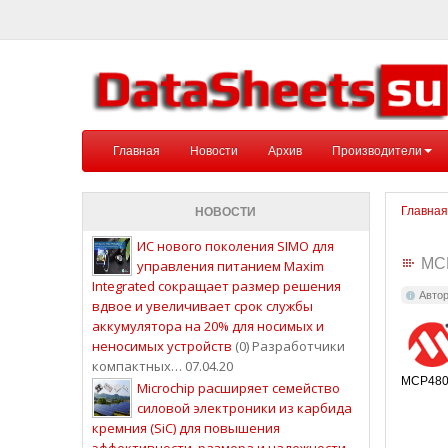
Главная
Новости
Архив
Производители
Главная
НОВОСТИ
ИС нового поколения SIMO для
MC
управления питанием Maxim
Integrated сокращает размер решения
Авто
вдвое и увеличивает срок службы
аккумулятора на 20% для носимых и
неносимых устройств
(0) Разработчики
компактных… 07.04.20
MCP4802/
Microchip расширяет семейство
силовой электроники из карбида
кремния (SiC) для повышения
эффективности, размера и надежности