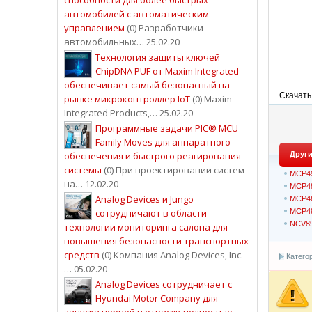
автомобилей с автоматическим
управлением
(0) Разработчики
автомобильных… 25.02.20
Технология защиты ключей
ChipDNA PUF от Maxim Integrated
обеспечивает самый безопасный на
Скачать
рынке микроконтроллер IoT
(0) Maxim
Integrated Products,… 25.02.20
Программные задачи PIC® MCU
Family Moves для аппаратного
обеспечения и быстрого реагирования
Други
системы
(0) При проектировании систем
MCP4
на… 12.02.20
MCP4
Analog Devices и Jungo
MCP4
сотрудничают в области
MCP4
NCV89
технологии мониторинга салона для
повышения безопасности транспортных
средств
(0) Компания Analog Devices, Inc.
Катего
… 05.02.20
Analog Devices сотрудничает с
Hyundai Motor Company для
запуска первой в отрасли полностью