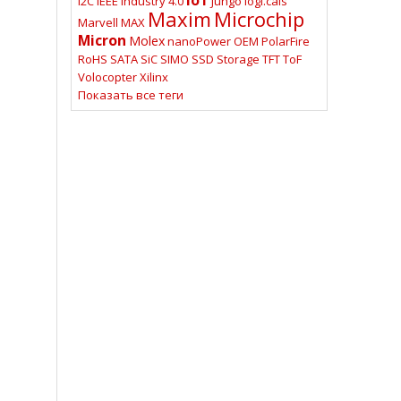
I2C
IEEE
Industry 4.0
Jungo
logi.cals
Maxim
Microchip
Marvell
MAX
Micron
Molex
nanoPower
OEM
PolarFire
RoHS
SATA
SiC
SIMO
SSD
Storage
TFT
ToF
Volocopter
Xilinx
Показать все теги