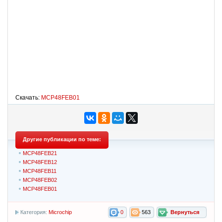
Скачать:
MCP48FEB01
Другие публикации по теме:
MCP48FEB21
MCP48FEB12
MCP48FEB11
MCP48FEB02
MCP48FEB01
Категория:
Microchip
0
563
Вернуться