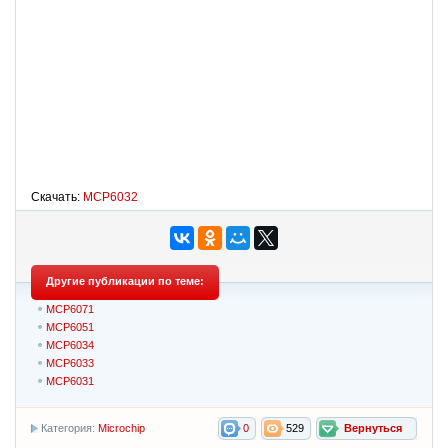
Скачать:
MCP6032
Другие публикации по теме:
MCP6071
MCP6051
MCP6034
MCP6033
MCP6031
Категория:
Microchip
0
529
Вернуться