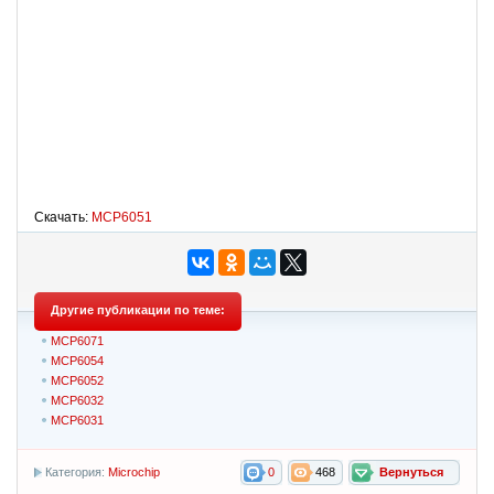
Скачать:
MCP6051
Другие публикации по теме:
MCP6071
MCP6054
MCP6052
MCP6032
MCP6031
Категория:
Microchip
0
468
Вернуться