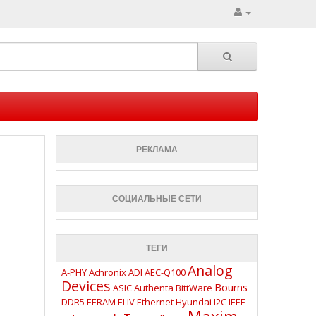
РЕКЛАМА
СОЦИАЛЬНЫЕ СЕТИ
ТЕГИ
Analog
A-PHY
Achronix
ADI
AEC-Q100
Devices
Bourns
ASIC
Authenta
BittWare
DDR5
EERAM
ELIV
Ethernet
Hyundai
I2C
IEEE
Maxim