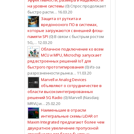
на уровне системы
(0) Спрос продолжает
быстро расти… 16.03.20
Защита от руткита и
вредоносного ПО в системах,
которые загружаются с внешней флэш-
памяти SPI
(0) В связи с быстрым ростом
5G,… 12.03.20
Облачное подключение ко всем
MCU и MPU, Microchip запускает
ряд встроенных решений IoT для
быстрого прототипирования
(0) Из-за
разрозненности рынка… 11.03.20
Marvell и Analog Devices
объявляют о сотрудничестве в
области высокоинтегрированных
решений 5G Radio
(0) Marvell (Nasdaq:
MRVL) и… 25.02.20
Наименьшие в отрасли
интегральные схемы LiDAR от
Maxim Integrated предлагают более чем
двукратное увеличение пропускной
способности для более быстрых