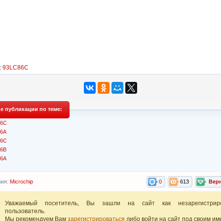
:
93LC86C
е публикации по теме:
86C
6A
46C
6B
6A
рия:
Microchip
0
613
Вер
Уважаемый посетитель, Вы зашли на сайт как незарегистрир
пользователь.
Мы рекомендуем Вам
зарегистрироваться
либо войти на сайт под своим им