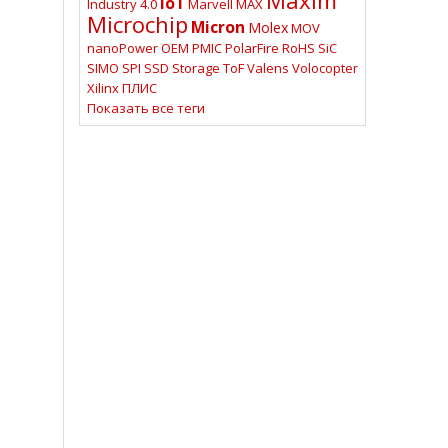
IoT
Industry 4.0
Marvell
MAX
Microchip
Micron
Molex
MOV
nanoPower
OEM
PMIC
PolarFire
RoHS
SiC
SIMO
SPI
SSD
Storage
ToF
Valens
Volocopter
Xilinx
ПЛИС
Показать все теги