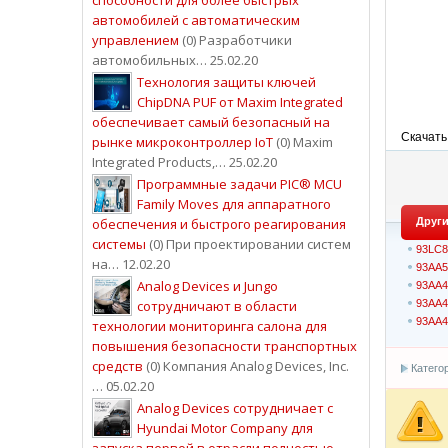
автомобилей с автоматическим
управлением
(0) Разработчики
автомобильных… 25.02.20
Технология защиты ключей
ChipDNA PUF от Maxim Integrated
обеспечивает самый безопасный на
Скачать
рынке микроконтроллер IoT
(0) Maxim
Integrated Products,… 25.02.20
Программные задачи PIC® MCU
Family Moves для аппаратного
обеспечения и быстрого реагирования
Други
системы
(0) При проектировании систем
93LC
на… 12.02.20
93AA5
Analog Devices и Jungo
93AA
сотрудничают в области
93AA4
93AA4
технологии мониторинга салона для
повышения безопасности транспортных
средств
(0) Компания Analog Devices, Inc.
Катего
… 05.02.20
Analog Devices сотрудничает с
Hyundai Motor Company для
запуска первой в отрасли полностью