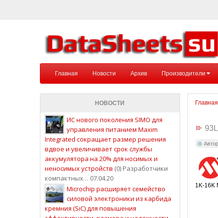
Главная
Новости
Архив
Производители
Главная
НОВОСТИ
ИС нового поколения SIMO для
93
управления питанием Maxim
Integrated сокращает размер решения
Авто
вдвое и увеличивает срок службы
аккумулятора на 20% для носимых и
неносимых устройств
(0) Разработчики
компактных… 07.04.20
1K-16K 
Microchip расширяет семейство
силовой электроники из карбида
кремния (SiC) для повышения
эффективности, размера и надежности