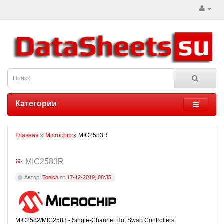
Категории
Главная
»
Microchip
» MIC2583R
MIC2583R
Автор:
Tonich
от
17-12-2019, 08:35
MIC2582/MIC2583 - Single-Channel Hot Swap Controllers