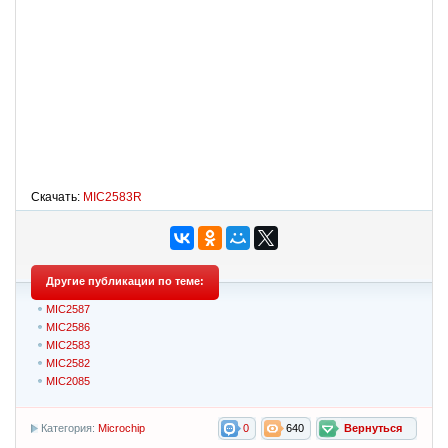
Скачать:
MIC2583R
Другие публикации по теме:
MIC2587
MIC2586
MIC2583
MIC2582
MIC2085
Категория:
Microchip
0
640
Вернуться