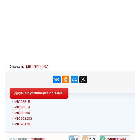
Скачать:
MIC261203Z
Другие публикации по теме:
MIC28515
MIC28514
MIC26400
MIC261203
MIC261201
Категория:
Microchip
0
614
Вернуться