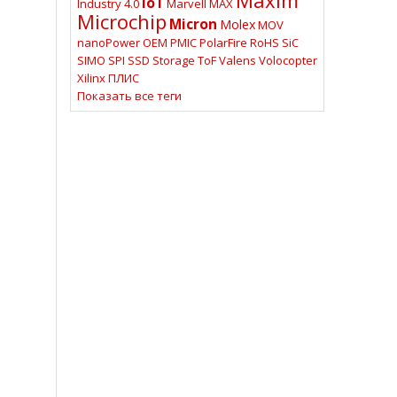
IoT
Industry 4.0
Marvell
MAX
Microchip
Micron
Molex
MOV
nanoPower
OEM
PMIC
PolarFire
RoHS
SiC
SIMO
SPI
SSD
Storage
ToF
Valens
Volocopter
Xilinx
ПЛИС
Показать все теги