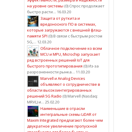
на уровне системы
(0) Спрос продолжает
быстро расти… 16.03.20
Защита от руткита и
вредоносного ПО в системах,
которые загружаются с внешней флэш-
памяти SPI
(0) В связи с быстрым ростом
5G,… 12.03.20
Облачное подключение ко всем
MCU и MPU, Microchip запускает
ряд встроенных решений IoT для
быстрого прототипирования
(0) Из-за
разрозненности рынка… 11.03.20
Marvell и Analog Devices
объявляют о сотрудничестве в
области высокоинтегрированных
решений 5G Radio
(0) Marvell (Nasdaq:
MRVL) и… 25.02.20
Наименьшие в отрасли
интегральные схемы LiDAR от
Maxim Integrated предлагают более чем
двукратное увеличение пропускной
способности для более быстрых