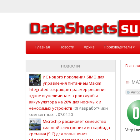
Главная
Новости
Архив
Производители
Главная
НОВОСТИ
ИС нового поколения SIMO для
MA
управления питанием Maxim
Integrated сокращает размер решения
Авто
вдвое и увеличивает срок службы
аккумулятора на 20% для носимых и
неносимых устройств
(0) Разработчики
компактных… 07.04.20
Microchip расширяет семейство
силовой электроники из карбида
Very Low
кремния (SiC) для повышения
эффективности, размера и надежности