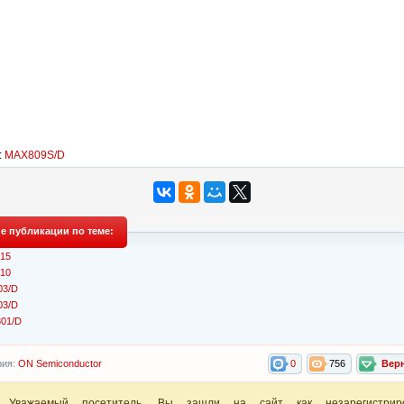
:
MAX809S/D
е публикации по теме:
15
10
3/D
3/D
01/D
рия:
ON Semiconductor
0
756
Вер
Уважаемый посетитель, Вы зашли на сайт как незарегистрир