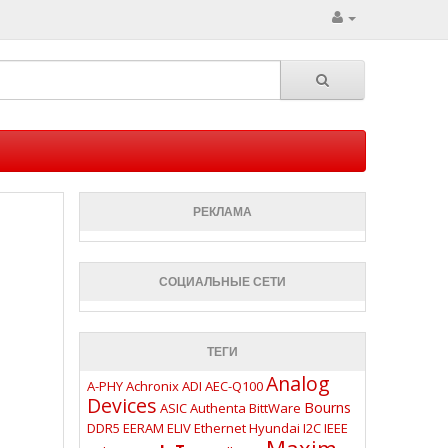
РЕКЛАМА
СОЦИАЛЬНЫЕ СЕТИ
ТЕГИ
Analog
A-PHY
Achronix
ADI
AEC-Q100
Devices
Bourns
ASIC
Authenta
BittWare
DDR5
EERAM
ELIV
Ethernet
Hyundai
I2C
IEEE
Maxim