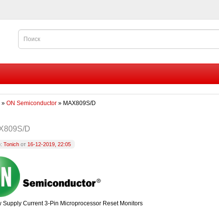
»
ON Semiconductor
» MAX809S/D
X809S/D
р:
Tonich
от
16-12-2019, 22:05
 Supply Current 3-Pin Microprocessor Reset Monitors