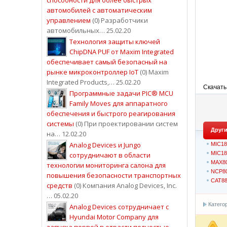
автомобилей с автоматическим
управлением
(0) Разработчики
автомобильных… 25.02.20
Технология защиты ключей
ChipDNA PUF от Maxim Integrated
обеспечивает самый безопасный на
рынке микроконтроллер IoT
(0) Maxim
Integrated Products,… 25.02.20
Скачать
Программные задачи PIC® MCU
Family Moves для аппаратного
обеспечения и быстрого реагирования
системы
(0) При проектировании систем
Други
на… 12.02.20
Analog Devices и Jungo
MIC18
MIC18
сотрудничают в области
MAX80
технологии мониторинга салона для
NCP80
повышения безопасности транспортных
CAT88
средств
(0) Компания Analog Devices, Inc.
… 05.02.20
Катего
Analog Devices сотрудничает с
Hyundai Motor Company для
запуска первой в отрасли полностью