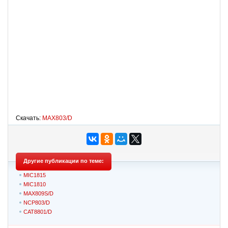
Скачать:
MAX803/D
Другие публикации по теме:
MIC1815
MIC1810
MAX809S/D
NCP803/D
CAT8801/D