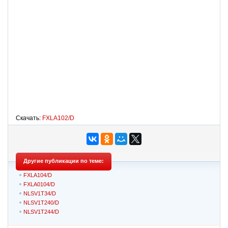
Скачать:
FXLA102/D
Другие публикации по теме:
FXLA104/D
FXLA0104/D
NLSV1T34/D
NLSV1T240/D
NLSV1T244/D