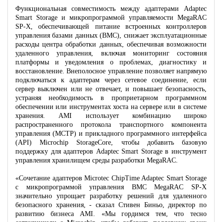
Функциональная совместимость между адаптерами Adaptec
Smart Storage и микропрограммой управляемости MegaRAC
SP-X, обеспечивающей питание встроенных контроллеров
управления базами данных (BMC), снижает эксплуатационные
расходы центра обработки данных, обеспечивая возможности
удаленного управления, включая мониторинг состояния
платформы и уведомления о проблемах, диагностику и
восстановление. Внеполосное управление позволяет напрямую
подключаться к адаптерам через сетевое соединение, если
сервер выключен или не отвечает, и повышает безопасность,
устраняя необходимость в проприетарном программном
обеспечении или инструментах хоста на сервере или в системе
хранения. AMI использует комбинацию широко
распространенного протокола транспортного компонента
управления (MCTP) и прикладного программного интерфейса
(API) Microchip StorageCore, чтобы добавить базовую
поддержку для адаптеров Adaptec Smart Storage в инструмент
управления хранилищем среды разработки MegaRAC.
«Сочетание адаптеров Microtec ChipTime Adaptec Smart Storage
с микропрограммой управления BMC MegaRAC SP-X
значительно упрощает разработку решений для удаленного
безопасного хранения, - сказал Стивен Биньо, директор по
развитию бизнеса AMI. «Мы гордимся тем, что тесно