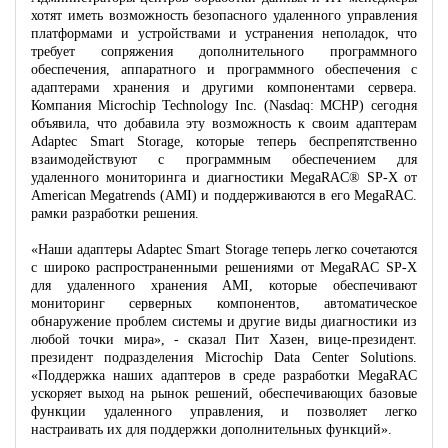
хотят иметь возможность безопасного удаленного управления
платформами и устройствами и устранения неполадок, что
требует сопряжения дополнительного программного
обеспечения, аппаратного и программного обеспечения с
адаптерами хранения и другими компонентами сервера.
Компания Microchip Technology Inc. (Nasdaq: MCHP) сегодня
объявила, что добавила эту возможность к своим адаптерам
Adaptec Smart Storage, которые теперь беспрепятственно
взаимодействуют с программным обеспечением для
удаленного мониторинга и диагностики MegaRAC® SP-X от
American Megatrends (AMI) и поддерживаются в его MegaRAC.
рамки разработки решения.
«Наши адаптеры Adaptec Smart Storage теперь легко сочетаются
с широко распространенными решениями от MegaRAC SP-X
для удаленного хранения AMI, которые обеспечивают
мониторинг серверных компонентов, автоматическое
обнаружение проблем системы и другие виды диагностики из
любой точки мира», - сказал Пит Хазен, вице-президент.
президент подразделения Microchip Data Center Solutions.
«Поддержка наших адаптеров в среде разработки MegaRAC
ускоряет выход на рынок решений, обеспечивающих базовые
функции удаленного управления, и позволяет легко
настраивать их для поддержки дополнительных функций».