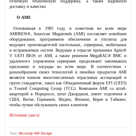
отличную техническую поддержку, а также надежную
доставку и качество.
О AMI:
Основанная в 1985 году и известная во всем мире
AMIBIOS®, American Megatrends (AMI) поставляет новейшее
оборудование, программное обеспечение и утилиты для
ведущих производителей настольных, серверных, мобильных
и встраиваемых систем. Ведущие в отрасли прошивки Aptio®
V UEFI BIOS от AMI, а также решения MegaRAC® BMC и
удаленного управления серверами продолжают завоевывать
признание и награды во всем мире. В соответствии с
разнообразием своих технологий и линейки продуктов AMI
является членом многочисленных отраслевых ассоциаций и
групп стандартов, таких как Объединенный форум EFI (UEFI)
и Trusted Computing Group (TCG). Компания AMI со штаб-
квартирой в Норкроссе, штат Джорджия, имеет отделения в
США, Китае, Германии, Индии, Японии, Корее и Тайване,
чтобы лучше обслуживать своих клиентов.
Источник (англ)
Теги:
Microchip
AMI
Storage